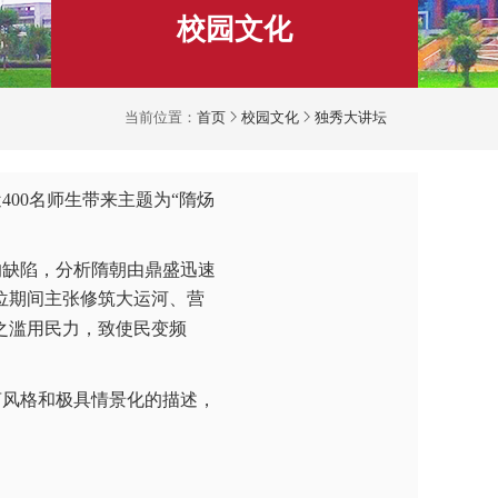
校园文化
当前位置：
首页
校园文化
独秀大讲坛
近
400
名
师生带来主题为
“隋炀
的
缺陷
，
分析隋朝由鼎盛迅速
位期间主张修筑大运河、营
之滥用民力，致使民变频
言风格和极具情景化的描述，