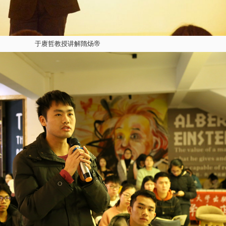
于赓哲教授讲解隋炀帝