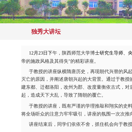
独秀大讲坛
12月23日下
午，陕西师范大学博
士研究生导师
、
帝的施政风格及其得失”的精彩讲座。
于教授的讲座纵横隋唐历史，再现朝代兴替的风
灭亡的原因，并阐述唐朝兴起的大背景
。
通过于教授
建东都、迁都洛阳，改州为郡、改度量衡依古式，对
起，造成天下大乱，导致了隋朝的覆亡。
于教授的
讲座
，既有严谨的学理推敲和翔实的史
将全场听众的注意力牢牢吸引，讲座的氛围一次次推
讲座
结束
后，同学们
依依不舍，抓住
机会
向
于
教