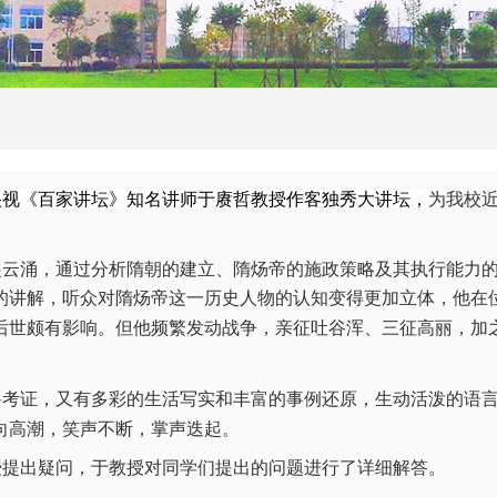
央视《百家讲坛》知名讲师于赓哲
教授
作客独秀大讲坛
，
为
我校
起云涌，通过分析隋朝的建立、隋炀帝的施政策略及其
执行能力
的讲解，听众对隋炀帝这一历史人物的认知变得更加立体，他在
后世颇有影响。但他频繁发动战争，亲征吐谷浑、三征高丽，加
料考证，又有多彩的生活写实和丰富的事例还原
，
生动活泼的语
向高潮，笑声不断，掌声迭起。
授提出疑问
，于
教授
对同学们提出的问题进行了详细解答。