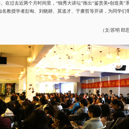
讲。在过去近两个月时间里，
“独秀大讲坛”推出“鉴赏美•创造美
知名教授学者彭匈、刘晓耕、莫道才、于赓哲等开讲，为
同学们
（文
/苏明 郎