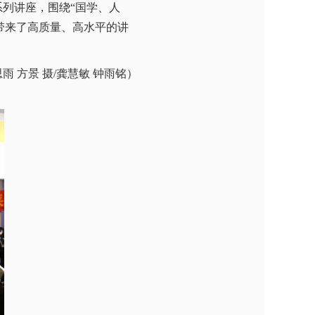
”系列讲座，围绕“国学、人
带来
了高质量、高水平的讲
思雨 方景
摄
/龚慧敏 钟雨铭
）