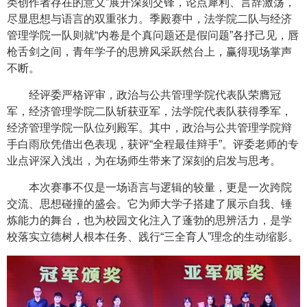
类创作者存在的意义”展开深刻交锋，论点犀利、言辞激荡，
尽显思想与语言的双重张力。季殿赛中，法学院二队与经济
管理学院一队则就“内卷是个真问题还是假问题”各抒己见，唇
枪舌剑之间，青年学子的思辨风采跃然台上，赢得现场掌声
不断。
经评委严格评审，政治与公共管理学院代表队荣膺冠
军，经济管理学院二队斩获亚军，法学院代表队获得季军，
经济管理学院一队位列殿军。其中，政治与公共管理学院辩
手白雨欣凭借出色表现，获评“全程最佳辩手”。评委老师的专
业点评深入浅出，为在场师生带来了深刻的启发与思考。
本次赛事不仅是一场语言与逻辑的较量，更是一次跨院
交流、思想碰撞的盛会。它为师大学子搭建了展示自我、锤
炼能力的舞台，也为校园文化注入了蓬勃的思辨活力，是学
校落实立德树人根本任务、践行“三全育人”理念的生动缩影。