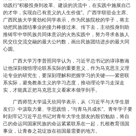
动践行“积极投身到改革、建设的洪流中，在实践中施展自己
的才华，实现自己有意义的人生价值”。广西学联驻会主席、
广西民族大学黄劲松同学表示，作为民族院校的学子，将主
动把民族团结事业的接力棒接过来、传下去，主动投身到助
推铸牢中华民族共同体意识的火热实践中，努力寻求各族人
民交往交流交融的最大公约数，画出民族团结进步的最大同
心圆。
广西大学万李普照同学认为，习近平总书记的谆谆教诲
让他深刻领悟理论联系实际的重要意义，作为马克思主义理
论专业的研究生，要深刻理解和把握学习的关键——紧密联
系实际，避免教条主义的学习态度，推动理论学习走深走
实，才能真正把马克思主义看家本领学到手。
广西师范大学温天欣同学表示，从《习近平与大学生朋
友们》中汲取力量、学思践悟，“与青马共成长”。青年学子要
时刻牢记习近平总书记对青年大学生朋友的殷切勉励，将自
己的命运同国家民族的命运紧紧联系在一起，扎根教育强国
事业，让青春之花绽放在祖国最需要的地方。