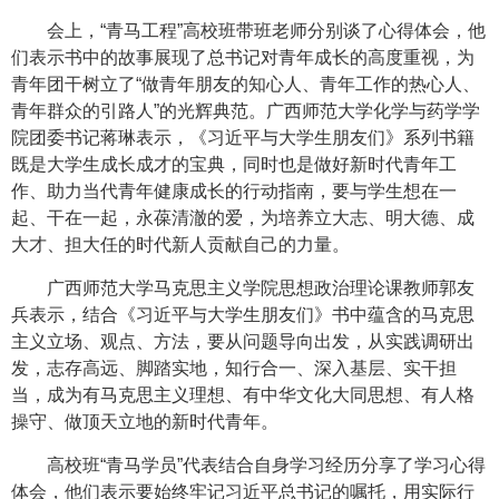
会上，“青马工程”高校班带班老师分别谈了心得体会，他
们表示书中的故事展现了总书记对青年成长的高度重视，为
青年团干树立了“做青年朋友的知心人、青年工作的热心人、
青年群众的引路人”的光辉典范。广西师范大学化学与药学学
院团委书记蒋琳表示，《习近平与大学生朋友们》系列书籍
既是大学生成长成才的宝典，同时也是做好新时代青年工
作、助力当代青年健康成长的行动指南，要与学生想在一
起、干在一起，永葆清澈的爱，为培养立大志、明大德、成
大才、担大任的时代新人贡献自己的力量。
广西师范大学马克思主义学院思想政治理论课教师郭友
兵表示，结合《习近平与大学生朋友们》书中蕴含的马克思
主义立场、观点、方法，要从问题导向出发，从实践调研出
发，志存高远、脚踏实地，知行合一、深入基层、实干担
当，成为有马克思主义理想、有中华文化大同思想、有人格
操守、做顶天立地的新时代青年。
高校班“青马学员”代表结合自身学习经历分享了学习心得
体会，他们表示要始终牢记习近平总书记的嘱托，用实际行