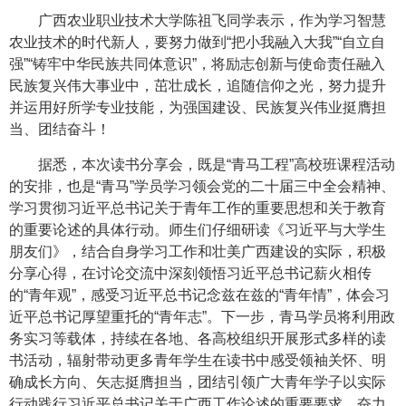
广西农业职业技术大学陈祖飞同学表示，作为学习智慧
农业技术的时代新人，要努力做到“把小我融入大我”“自立自
强”“铸牢中华民族共同体意识”，将励志创新与使命责任融入
民族复兴伟大事业中，茁壮成长，追随信仰之光，努力提升
并运用好所学专业技能，为强国建设、民族复兴伟业挺膺担
当、团结奋斗！
据悉，本次读书分享会，既是“青马工程”高校班课程活动
的安排，也是“青马”学员学习领会党的二十届三中全会精神、
学习贯彻习近平总书记关于青年工作的重要思想和关于教育
的重要论述的具体行动。师生们仔细研读《习近平与大学生
朋友们》，结合自身学习工作和壮美广西建设的实际，积极
分享心得，在讨论交流中深刻领悟习近平总书记薪火相传
的“青年观”，感受习近平总书记念兹在兹的“青年情”，体会习
近平总书记厚望重托的“青年志”。下一步，青马学员将利用政
务实习等载体，持续在各地、各高校组织开展形式多样的读
书活动，辐射带动更多青年学生在读书中感受领袖关怀、明
确成长方向、矢志挺膺担当，团结引领广大青年学子以实际
行动践行习近平总书记关于广西工作论述的重要要求，奋力