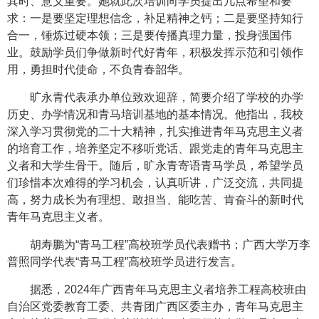
其时、意义重要。她就此次培训向学员提出几点希望和要
求：一是要坚定理想信念，补足精神之钙；二是要坚持知行
合一，锤炼过硬本领；三是要传播真理力量，投身强国伟
业。鼓励学员们争做新时代好青年，积极发挥示范和引领作
用，勇担时代使命，不负青春韶华。
旷永青代表承办单位致欢迎辞，简要介绍了学校的办学
历史、办学情况和青马培训基地的基本情况。他指出，我校
深入学习贯彻党的二十大精神，扎实推进青年马克思主义者
的培育工作，培养坚定不移听党话、跟党走的青年马克思主
义者和大学生骨干。随后，旷永青寄语青马学员，希望学员
们珍惜本次难得的学习机会，认真听讲，广泛交流，共同提
高，努力成长为有理想、敢担当、能吃苦、肯奋斗的新时代
青年马克思主义者。
胡寿鹏为“青马工程”高校班学员代表赠书；广西大学万李
普照同学代表“青马工程”高校班学员进行发言。
据悉，2024年广西青年马克思主义者培养工程高校班由
自治区党委教育工委、共青团广西区委主办，青年马克思主