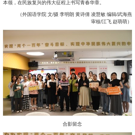
本领，在民族复兴的伟大征程上书写青春华章。
（外国语学院 文/摄 李明朗 黄诗倩 凌慧敏 编辑/武海燕
审核/江飞 赵萌萌）
合影留念