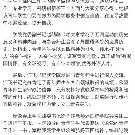
任学生干部的工作学习经历做经验交流发言。她从学生工
作、专业学习、科研创新等三个方面与大家分享心得，她倡
议青年学生们要在努力为同学服务中创造价值，在追寻热爱
中积累经验、提升自我。
学院党委副书记赵萌萌带领大家学习了五四运动的历史
意义和精神内涵，与参会师生追溯了外国语学院的发展历
史。她指出，青年学生要以五四精神为引领，传承好“外语
人”的奋斗精神，以奋斗之姿，谱写青春之歌，真正成为“有家
国情怀、有全球视野、有专业本领”的优秀外语人才。
最后，江飞书记就学院发展与青年师生进行深入交流。
江飞书记充分肯定了青年师生在各自领域取得的成绩，希望
青年师生坚守政治信仰，充分发挥好党联系青年的桥梁和纽
带的作用，练就过硬本领，积极探索创新，以实际行动传承
五四精神，凝聚榜样力量，立志青春建功。
座谈会上学院团委书记徐子婷老师还围绕学院共青团工
作进行了汇报。学院领导向青年学生代表赠送《论党的青年
工作》一书，激励我院学生继承和弘扬五四精神，练就过硬