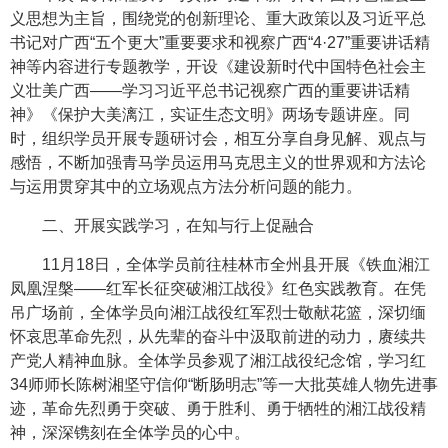
义思想为主旨，围绕党的创新理论、重大政策以及习近平总
书记对广西“五个更大”重要要求和视察广西“4·27”重要讲话精
神等内容进行专题教学，开设《建设新时代中国特色社会主
义壮美广西——学习习近平总书记视察广西的重要讲话精
神》《保护大美漓江，实证生态文明》两场专题讲座。同
时，组织学员开展专题研讨会，相互分享自身见解、观点与
感悟，不断加强青马学员运用马克思主义的世界观和方法论
与运用贯穿其中的立场观点方法分析问题的能力。
二、开展实践学习，在知与行上促融合
11月18日，全体学员前往桂林市全州县开展《铁血湘江
凤凰涅槃——红军长征突破湘江战役》红色实践教育。在凭
吊广场前，全体学员向湘江战役红军烈士敬献花篮，深切缅
怀哀思革命先烈，从先辈的奋斗中汲取前进的动力，赓续共
产党人精神血脉。全体学员参观了湘江战役纪念馆，学习红
34师师长陈树湘坚守信仰“断肠明志”等一大批英雄人物先进事
迹，革命先烈勇于突破、勇于胜利、勇于牺牲的湘江战役精
神，深深镌刻在全体学员的心中。