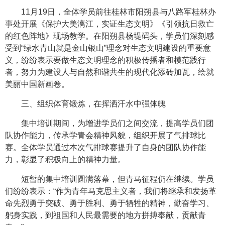
11月19日，全体学员前往桂林市阳朔县与八路军桂林办
事处开展《保护大美漓江，实证生态文明》《引领抗日救亡
的红色阵地》现场教学。在阳朔县杨堤码头，学员们深刻感
受到“绿水青山就是金山银山”理念对生态文明建设的重要意
义，纷纷表示要做生态文明理念的积极传播者和模范践行
者，努力为建设人与自然和谐共生的现代化添砖加瓦，绘就
美丽中国新画卷。
三、组织体育锻炼，在挥洒汗水中强体魄
集中培训期间，为增进学员们之间交流，提高学员们团
队协作能力，传承学青会精神风貌，组织开展了气排球比
赛。全体学员通过本次气排球赛提升了自身的团队协作能
力，彰显了积极向上的精神力量。
短暂的集中培训圆满落幕，但青马征程仍在继续。学员
们纷纷表示：“作为青年马克思主义者，我们将继承和发扬革
命先烈勇于突破、勇于胜利、勇于牺牲的精神，勤奋学习、
躬身实践，到祖国和人民最需要的地方拼搏奉献，贡献青